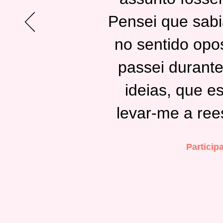
Pensei que sabia
no sentido opo
passei durant
ideias, que 
levar-me a rees
Particip