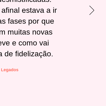
final estava a ir
as fases por que
om muitas novas
eve e como vai
 de fidelização.
e Legados