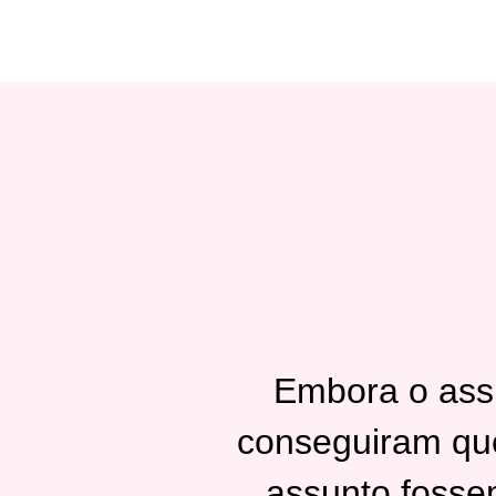
Embora o assu
conseguiram que
assunto fosse