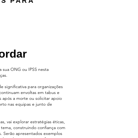
OS PARA
ordar
 a sua ONG ou IPSS nesta
ças.
significativa para organizações
 continuam envoltas em tabus e
s após a morte ou solicitar apoio
rto nas equipas e junto de
, vai explorar estratégias éticas,
e tema, construindo confiança com
os. Serão apresentados exemplos