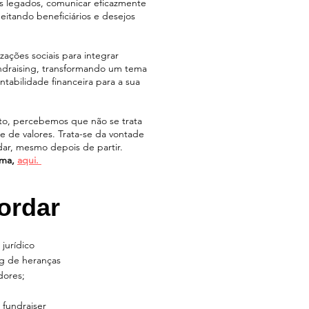
ais legados, comunicar eficazmente
eitando beneficiários e desejos
izações sociais para integrar
undraising, transformando um tema
tabilidade financeira para a sua
to, percebemos que não se trata
e de valores. Trata-se da vontade
ar, mesmo depois de partir.
ema,
aqui.
ordar
urídico
ng de heranças
dores;
 fundraiser