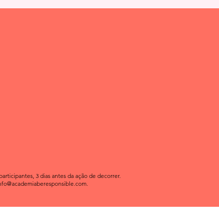
ticipantes, 3 dias antes da ação de decorrer.
nfo@academiaberesponsible.com
.