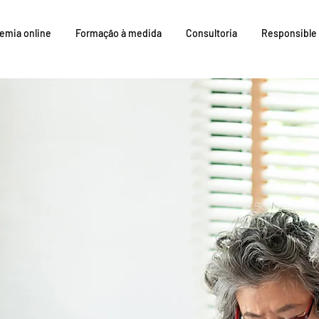
emia online
Formação à medida
Consultoria
Responsible 