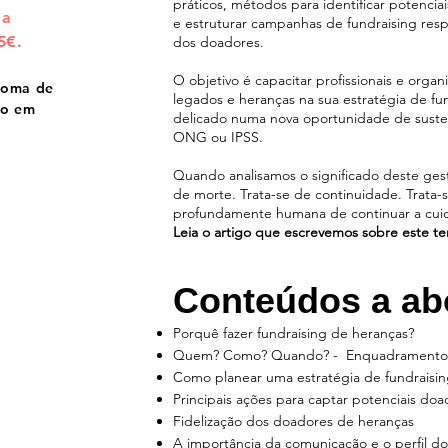
práticos, métodos para identificar potenci
 a
e estruturar campanhas de fundraising resp
5€.
dos doadores.
O objetivo é capacitar profissionais e organ
ploma de
legados e heranças na sua estratégia de f
io em
delicado numa nova oportunidade de susten
ONG ou IPSS.
Quando analisamos o significado deste ges
de morte. Trata-se de continuidade. Trata-s
profundamente humana de continuar a cuid
Leia o artigo que escrevemos sobre este t
Conteúdos a ab
Porquê fazer fundraising de heranças?
Quem? Como? Quando? - Enquadramento j
Como planear uma estratégia de fundraisi
Principais ações para captar potenciais doa
Fidelização dos doadores de heranças
A importância da comunicação e o perfil do